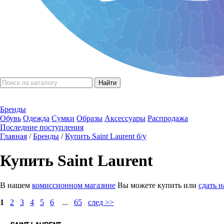
Бренды
Обувь
Одежда
Сумки
Образы
Аксессуары
Распродажа
Последние поступления
Главная
/
Бренды
/
Купить Saint Laurent б/у
Купить Saint Laurent
В нашем
комиссионном магазине
Вы можете купить или
сдать 
1
2
3
4
5
6
...
65
след >>