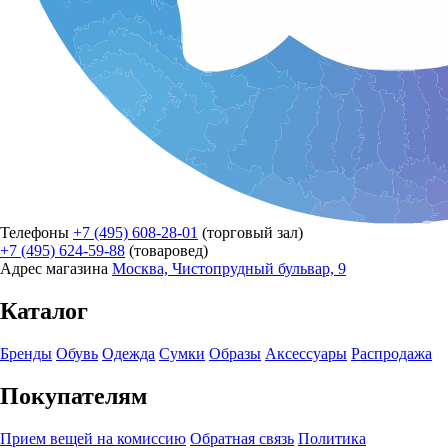
Телефоны
+7 (495) 608-28-01
(торговый зал)
+7 (495) 624-59-88
(товаровед)
Адрес магазина
Москва, Чистопрудный бульвар, 9
Каталог
Бренды
Обувь
Одежда
Сумки
Образы
Аксессуары
Распродажа
Покупателям
Прием вещей на комиссию
Обратная связь
Политика