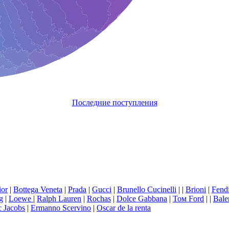
Последние поступления
ior
|
Bottega Veneta
|
Prada
|
Gucci
|
Brunello Сucinelli
|
|
Brioni
|
Fend
g
|
Loewe
|
Ralph Lauren
|
Rochas
|
Dolce Gabbana
|
Том Ford
|
|
Bale
 Jacobs
|
Ermanno Scervino
|
Oscar de la renta