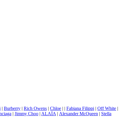
i
|
Burberry
|
Rich Owens
|
Chloe
|
|
Fabiana Filippi
|
Off White
|
nciaga
|
Jimmy Choo
|
ALAÏA
|
Аlexander McQueen
|
Stella