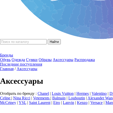
Бренды
Обувь
Одежда
Сумки
Образы
Аксессуары
Распродажа
Последние поступления
Главная
/
Аксессуары
Аксессуары
Отобрать по бренду :
Chanel
|
Louis Vuitton
|
Hermes
|
Valentino
|
D
Celine
|
Nina Ricci
|
Vetements
|
Balmain
|
Louboutin
|
Alexander Wan
McCrtney
|
YSL
|
Saint Laurent
|
Etro
|
Lanvin
|
Kenzo
|
Versace
|
Marc