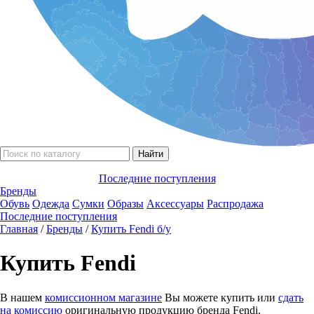
Последние поступления
Бренды
Обувь
Одежда
Сумки
Образы
Аксессуары
Распродажа
Последние поступления
Главная
/
Бренды
/
Купить Fendi б/у
Купить Fendi
В нашем
комиссионном магазине
Вы можете купить или
сдать
на комиссию
оригинальную продукцию бренда Fendi.