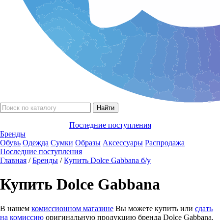
Последние поступления
Бренды
Обувь
Одежда
Сумки
Образы
Аксессуары
Распродажа
Последние поступления
Главная
/
Бренды
/
Купить Dolce Gabbana б/у
Купить Dolce Gabbana
В нашем
комиссионном магазине
Вы можете купить или
сдать
на комиссию
оригинальную продукцию бренда Dolce Gabbana.