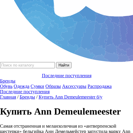
Последние поступления
Бренды
Обувь
Одежда
Сумки
Образы
Аксессуары
Распродажа
Последние поступления
Главная
/
Бренды
/
Купить Ann Demeulemeester б/у
Купить Ann Demeulemeester
Самая отстраненная и меланхоличная из «антверпенской
шестерки» бельгийка Анн Демельмейстер запустила марку Ann