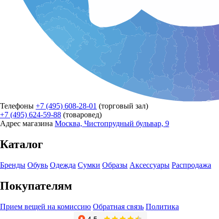
Телефоны
+7 (495) 608-28-01
(торговый зал)
+7 (495) 624-59-88
(товаровед)
Адрес магазина
Москва, Чистопрудный бульвар, 9
Каталог
Бренды
Обувь
Одежда
Сумки
Образы
Аксессуары
Распродажа
Покупателям
Прием вещей на комиссию
Обратная связь
Политика