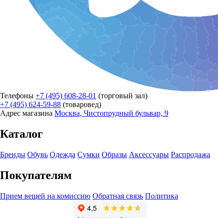
Телефоны
+7 (495) 608-28-01
(торговый зал)
+7 (495) 624-59-88
(товаровед)
Адрес магазина
Москва, Чистопрудный бульвар, 9
Каталог
Бренды
Обувь
Одежда
Сумки
Образы
Аксессуары
Распродажа
Покупателям
Прием вещей на комиссию
Обратная связь
Политика