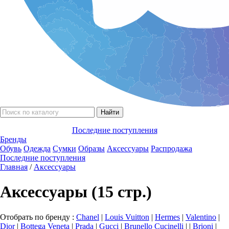
Последние поступления
Бренды
Обувь
Одежда
Сумки
Образы
Аксессуары
Распродажа
Последние поступления
Главная
/
Аксессуары
Аксессуары (15 стр.)
Отобрать по бренду :
Chanel
|
Louis Vuitton
|
Hermes
|
Valentino
|
Dior
|
Bottega Veneta
|
Prada
|
Gucci
|
Brunello Сucinelli
|
|
Brioni
|