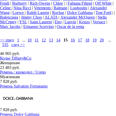
Fendi
|
Burberry
|
Rich Owens
|
Chloe
|
|
Fabiana Filippi
|
Off White
|
Celine
|
Nina Ricci
|
Vetements
|
Balmain
|
Louboutin
|
Alexander
Wang
|
Loewe
|
Ralph Lauren
|
Rochas
|
Dolce Gabbana
|
Том Ford
|
|
Balenciaga
|
Jimmy Choo
|
ALAÏA
|
Аlexander McQueen
|
Stella
McCrtney
|
YSL
|
Saint Laurent
|
Etro
|
Lanvin
|
Kenzo
|
Versace
|
Marc Jacobs
|
Ermanno Scervino
|
Oscar de la renta
<< пред
1
...
10
11
12
13
14
15
16
17
18
19
20
...
535
след >>
46 965 руб.
Колье Tiffany&Co
Женщинам
23 483 руб.
Ремень / крокодил / Uomo
Мужчинам
7 828 руб.
Ремень Salvatore Ferragamo
7 828 руб.
Ремень Dolce Gabbana