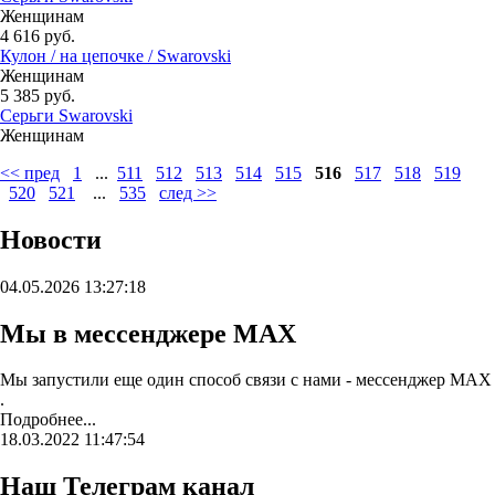
Женщинам
4 616 руб.
Кулон / на цепочке / Swarovski
Женщинам
5 385 руб.
Серьги Swarovski
Женщинам
<< пред
1
...
511
512
513
514
515
516
517
518
519
520
521
...
535
след >>
Новости
04.05.2026 13:27:18
Мы в мессенджере MAX
Мы запустили еще один способ связи с нами - мессенджер MAX
.
Подробнее...
18.03.2022 11:47:54
Наш Телеграм канал