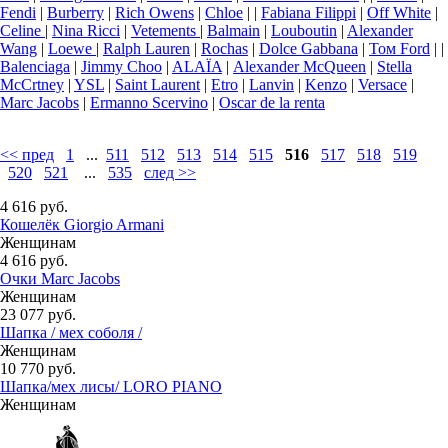
Fendi
|
Burberry
|
Rich Owens
|
Chloe
|
|
Fabiana Filippi
|
Off White
|
Celine
|
Nina Ricci
|
Vetements
|
Balmain
|
Louboutin
|
Alexander
Wang
|
Loewe
|
Ralph Lauren
|
Rochas
|
Dolce Gabbana
|
Том Ford
|
|
Balenciaga
|
Jimmy Choo
|
ALAÏA
|
Аlexander McQueen
|
Stella
McCrtney
|
YSL
|
Saint Laurent
|
Etro
|
Lanvin
|
Kenzo
|
Versace
|
Marc Jacobs
|
Ermanno Scervino
|
Oscar de la renta
<< пред
1
...
511
512
513
514
515
516
517
518
519
520
521
...
535
след >>
4 616 руб.
Кошелёк Giorgio Armani
Женщинам
4 616 руб.
Очки Marc Jacobs
Женщинам
23 077 руб.
Шапка / мех соболя /
Женщинам
10 770 руб.
Шапка/мех лисы/ LORO PIANO
Женщинам