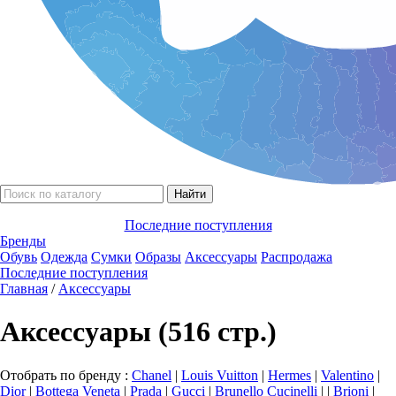
Последние поступления
Бренды
Обувь
Одежда
Сумки
Образы
Аксессуары
Распродажа
Последние поступления
Главная
/
Аксессуары
Аксессуары (516 стр.)
Отобрать по бренду :
Chanel
|
Louis Vuitton
|
Hermes
|
Valentino
|
Dior
|
Bottega Veneta
|
Prada
|
Gucci
|
Brunello Сucinelli
|
|
Brioni
|