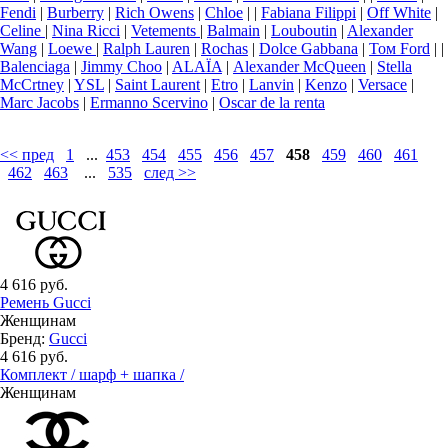
Fendi
|
Burberry
|
Rich Owens
|
Chloe
|
|
Fabiana Filippi
|
Off White
|
Celine
|
Nina Ricci
|
Vetements
|
Balmain
|
Louboutin
|
Alexander
Wang
|
Loewe
|
Ralph Lauren
|
Rochas
|
Dolce Gabbana
|
Том Ford
|
|
Balenciaga
|
Jimmy Choo
|
ALAÏA
|
Аlexander McQueen
|
Stella
McCrtney
|
YSL
|
Saint Laurent
|
Etro
|
Lanvin
|
Kenzo
|
Versace
|
Marc Jacobs
|
Ermanno Scervino
|
Oscar de la renta
<< пред
1
...
453
454
455
456
457
458
459
460
461
462
463
...
535
след >>
4 616 руб.
Ремень Gucci
Женщинам
Бренд:
Gucci
4 616 руб.
Комплект / шарф + шапка /
Женщинам