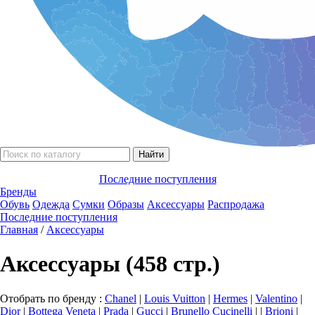
Последние поступления
Бренды
Обувь
Одежда
Сумки
Образы
Аксессуары
Распродажа
Последние поступления
Главная
/
Аксессуары
Аксессуары (458 стр.)
Отобрать по бренду :
Chanel
|
Louis Vuitton
|
Hermes
|
Valentino
|
Dior
|
Bottega Veneta
|
Prada
|
Gucci
|
Brunello Сucinelli
|
|
Brioni
|