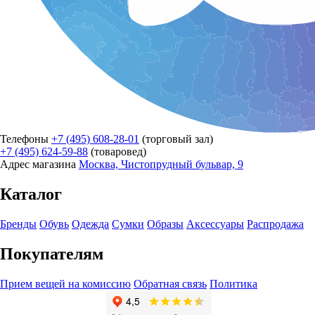
Телефоны
+7 (495) 608-28-01
(торговый зал)
+7 (495) 624-59-88
(товаровед)
Адрес магазина
Москва, Чистопрудный бульвар, 9
Каталог
Бренды
Обувь
Одежда
Сумки
Образы
Аксессуары
Распродажа
Покупателям
Прием вещей на комиссию
Обратная связь
Политика