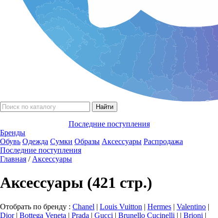
Последние поступления
Бренды
Обувь
Одежда
Сумки
Образы
Аксессуары
Распродажа
Последние поступления
Главная
/
Аксессуары
Аксессуары (421 стр.)
Отобрать по бренду :
Chanel
|
Louis Vuitton
|
Hermes
|
Valentino
|
Dior
|
Bottega Veneta
|
Prada
|
Gucci
|
Brunello Сucinelli
|
|
Brioni
|