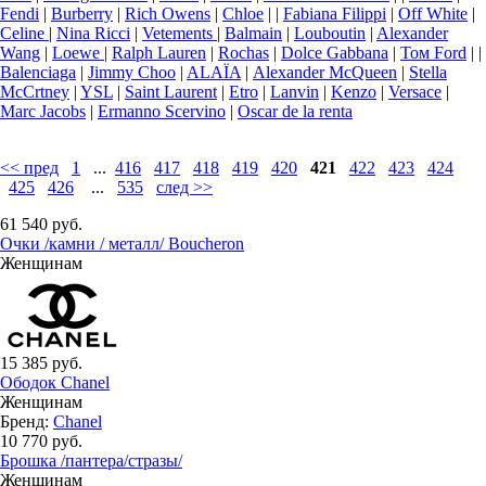
Fendi
|
Burberry
|
Rich Owens
|
Chloe
|
|
Fabiana Filippi
|
Off White
|
Celine
|
Nina Ricci
|
Vetements
|
Balmain
|
Louboutin
|
Alexander
Wang
|
Loewe
|
Ralph Lauren
|
Rochas
|
Dolce Gabbana
|
Том Ford
|
|
Balenciaga
|
Jimmy Choo
|
ALAÏA
|
Аlexander McQueen
|
Stella
McCrtney
|
YSL
|
Saint Laurent
|
Etro
|
Lanvin
|
Kenzo
|
Versace
|
Marc Jacobs
|
Ermanno Scervino
|
Oscar de la renta
<< пред
1
...
416
417
418
419
420
421
422
423
424
425
426
...
535
след >>
61 540 руб.
Очки /камни / металл/ Boucheron
Женщинам
15 385 руб.
Ободок Chanel
Женщинам
Бренд:
Chanel
10 770 руб.
Брошка /пантера/стразы/
Женщинам