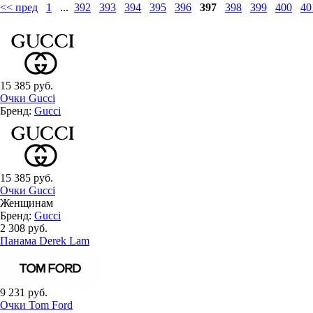
<< пред
1
...
392
393
394
395
396
397
398
399
400
40
15 385 руб.
Очки Gucci
Бренд:
Gucci
15 385 руб.
Очки Gucci
Женщинам
Бренд:
Gucci
2 308 руб.
Панама Derek Lam
9 231 руб.
Очки Tom Ford