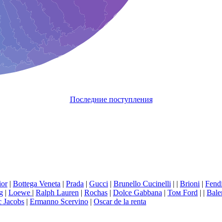
Последние поступления
ior
|
Bottega Veneta
|
Prada
|
Gucci
|
Brunello Сucinelli
|
|
Brioni
|
Fend
g
|
Loewe
|
Ralph Lauren
|
Rochas
|
Dolce Gabbana
|
Том Ford
|
|
Bale
 Jacobs
|
Ermanno Scervino
|
Oscar de la renta