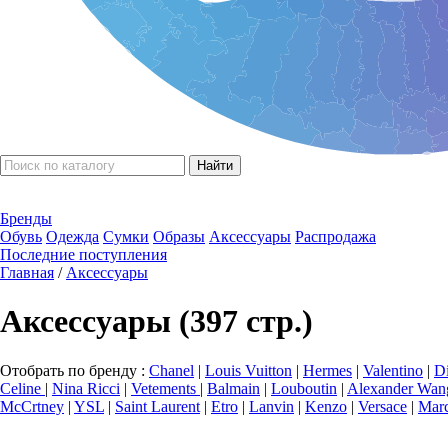
Бренды
Обувь
Одежда
Сумки
Образы
Аксессуары
Распродажа
Последние поступления
Главная
/
Аксессуары
Аксессуары (397 стр.)
Отобрать по бренду :
Chanel
|
Louis Vuitton
|
Hermes
|
Valentino
|
D
Celine
|
Nina Ricci
|
Vetements
|
Balmain
|
Louboutin
|
Alexander Wan
McCrtney
|
YSL
|
Saint Laurent
|
Etro
|
Lanvin
|
Kenzo
|
Versace
|
Marc