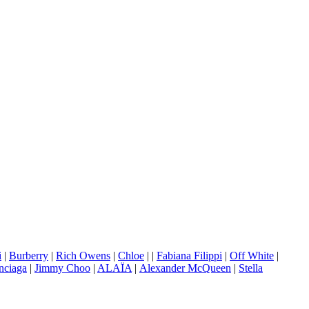
i
|
Burberry
|
Rich Owens
|
Chloe
|
|
Fabiana Filippi
|
Off White
|
nciaga
|
Jimmy Choo
|
ALAÏA
|
Аlexander McQueen
|
Stella