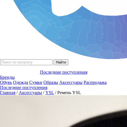
Последние поступления
Бренды
Обувь
Одежда
Сумки
Образы
Аксессуары
Распродажа
Последние поступления
Главная
/
Аксессуары
/
YSL
/ Ремень YSL